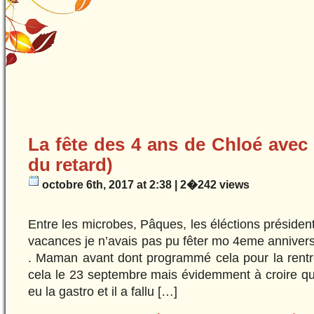
La fête des 4 ans de Chloé avec 
du retard)
octobre 6th, 2017 at 2:38 | 2�242 views
Entre les microbes, Pâques, les éléctions présidenti
vacances je n’avais pas pu fêter mo 4eme anniver
. Maman avant dont programmé cela pour la rentr
cela le 23 septembre mais évidemment à croire que c
eu la gastro et il a fallu […]