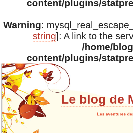
content/plugins/statpr
Warning
: mysql_real_escape_s
string
]: A link to the se
/home/blo
content/plugins/statpr
Le blog de 
Les aventures de